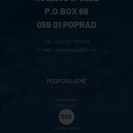
P.O.BOX 66
058 01 POPRAD
Tel.:
+421 527 723 617
E-mail:
obchod@satjam.sk
PODPORUJEME
Dolní oblast
VÍTKOVICE
Junák - český