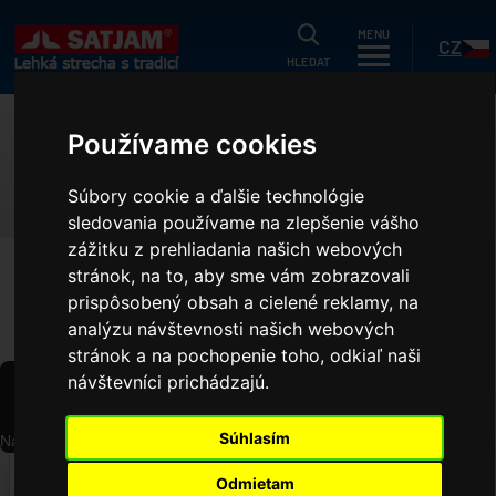
HLEDAT
MENU
CZ
HLEDAT
tuálne
Používame cookies
KATALOGY, CENÍKY
og
Súbory cookie a ďalšie technológie
odukty
sledovania používame na zlepšenie vášho
SK
zážitku z prehliadania našich webových
gistrační záruka
stránok, na to, aby sme vám zobrazovali
HOME
KATALOGY, CENÍKY
k ušetřit?
prispôsobený obsah a cielené reklamy, na
analýzu návštevnosti našich webových
nníky
stránok a na pochopenie toho, odkiaľ naši
ční nabídka
návštevníci prichádzajú.
společnosti
Súhlasím
Načítání PDF...
ference
‹
›
Odmietam
e projektantov