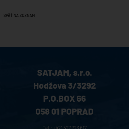
SPÄŤ NA ZOZNAM
SATJAM, s.r.o.
Hodžova 3/3292
P.O.BOX 66
058 01 POPRAD
Tel.:
+421 527 723 617