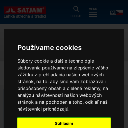
HLEDAT
MENU
CZ
HLEDAT
uálne
LETNÁ AKCIA SATJAM
g
Používame cookies
dukty
SK
Súbory cookie a ďalšie technológie
strační záruka
sledovania používame na zlepšenie vášho
HOME
AKTUÁLNE
LETNÁ AKCIA SATJAM
zážitku z prehliadania našich webových
ušetřit?
stránok, na to, aby sme vám zobrazovali
níky
prispôsobený obsah a cielené reklamy, na
analýzu návštevnosti našich webových
í nabídka
stránok a na pochopenie toho, odkiaľ naši
olečnosti
návštevníci prichádzajú.
erence
Súhlasím
projektantov