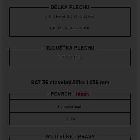
DÉLKA PLECHU
0,5 - 9 bm při tl. 0,50 - 0,63 mm
0,5 - 12 bm od tl. 0,70 mm
TLOUŠŤKA PLECHU
0,50 - 1,00 mm
SAT 35 stavební šířka 1 035 mm
POVRCH -
hliník
Polyester (mat)
25 µm
VOLITELNÉ ÚPRAVY