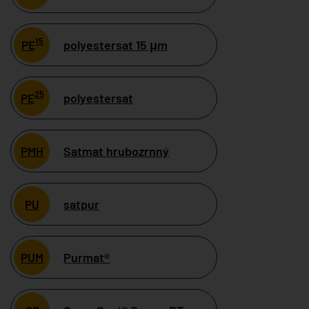
15
polyestersat 15 μm
PE
25
polyestersat
PE
Satmat hrubozrnný
PMH
satpur
PU
Purmat®
PUM