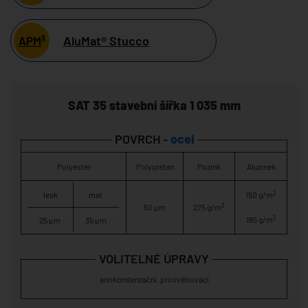
s
AluMat® Stucco
APM
SAT 35 stavební šířka 1 035 mm
POVRCH -
ocel
Polyester
Polyuretan
Pozink
Aluzinek
2
lesk
mat
150 g/m
2
50 µm
275 g/m
2
185 g/m
25 µm
35 µm
VOLITELNÉ ÚPRAVY
antikondenzační, prosvětlovací