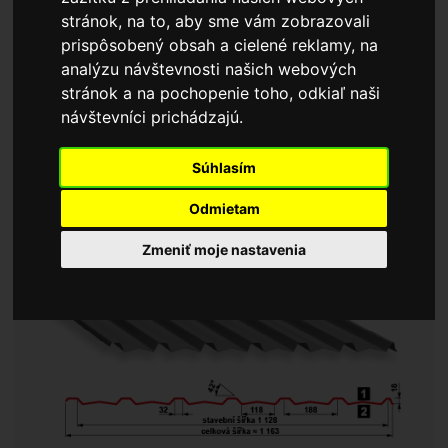
stránok, na to, aby sme vám zobrazovali
tiahnutie
prispôsobený obsah a cielené reklamy, na
analýzu návštevnosti našich webových
takty
stránok a na pochopenie toho, odkiaľ naši
ináře
návštevníci prichádzajú.
SAT18 NP Trend střešní
Varianta A
jam Bonus
Súhlasím
fit
Odmietam
Zmeniť moje nastavenia