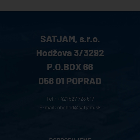
SATJAM, s.r.o.
Hodžova 3/3292
P.O.BOX 66
058 01 POPRAD
Tel.:
+421 527 723 617
E-mail:
obchod@satjam.sk