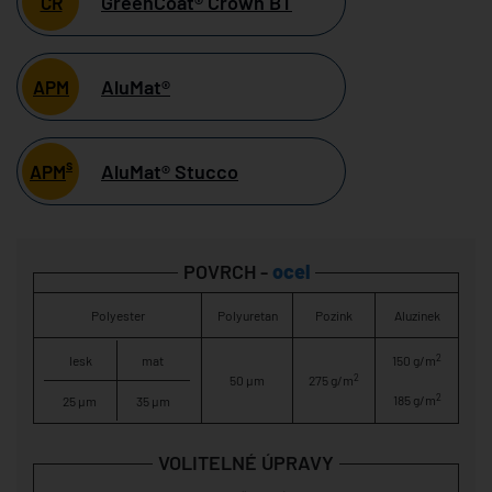
GreenCoat® Crown BT
CR
AluMat®
APM
s
AluMat® Stucco
APM
POVRCH -
ocel
Polyester
Polyuretan
Pozink
Aluzinek
2
lesk
mat
150 g/m
2
50 µm
275 g/m
2
185 g/m
25 µm
35 µm
VOLITELNÉ ÚPRAVY