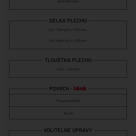
prosvětlovací
DÉLKA PLECHU
0,5 - 7 bm při tl. 0,50 mm,
0,5 - 8 bm od tl. 0,63 mm
TLOUŠŤKA PLECHU
0,50 - 1,00 mm
POVRCH -
hliník
Polyester (mat)
25 µm
VOLITELNÉ ÚPRAVY