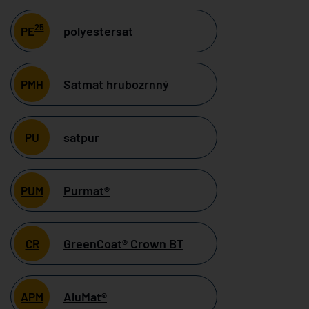
25
polyestersat
PE
Satmat hrubozrnný
PMH
satpur
PU
Purmat®
PUM
GreenCoat® Crown BT
CR
AluMat®
APM