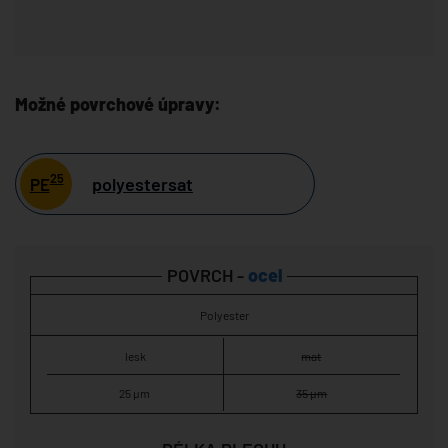
Možné povrchové úpravy:
25
polyestersat
PE
POVRCH -
ocel
Polyester
lesk
mat
25 µm
35 µm