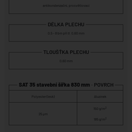
antikondenzační, prosvětlovací
DÉLKA PLECHU
0,5 - 8 bm při tl. 0,60 mm
TLOUŠŤKA PLECHU
0,60 mm
SAT 35 stavební šířka 830 mm
POVRCH
Polyester (lesk)
Aluzinek
2
150 g/m
25 µm
2
185 g/m