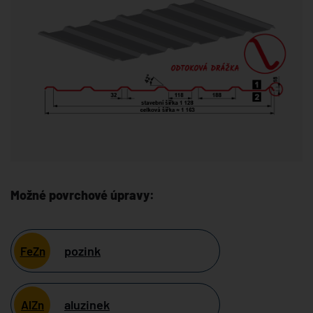
Možné povrchové úpravy:
pozink
FeZn
aluzinek
AlZn