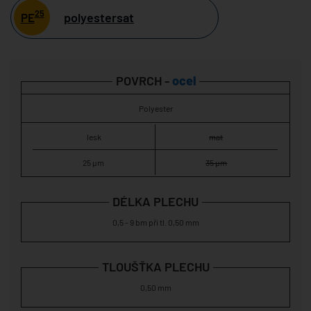
25
polyestersat
PE
POVRCH -
ocel
Polyester
lesk
mat
25 µm
35 µm
DÉLKA PLECHU
0,5 - 9 bm při tl. 0,50 mm
TLOUŠŤKA PLECHU
0,50 mm