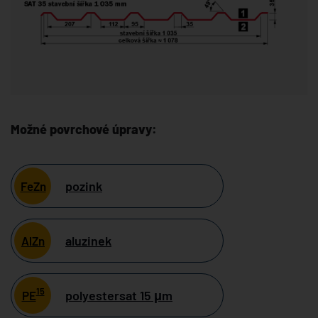
Možné povrchové úpravy:
pozink
FeZn
aluzinek
AlZn
15
polyestersat 15 μm
PE