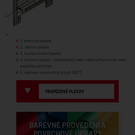
1. stěnová kazeta
2. těsnicí páska
3. komprimační páska
4. kotvení kazety - samořezný nebo samovrtný šroub nebo
nastřelovací hřeb
5. sešívací samovrtný šroub S02T
TRAPÉZOVÉ PLECHY
Trapézové plechy
Sendvičové panely
Stěnové kazety
Kazetony
Perforace
Konstrukční profily Z, C a Sigma
BAREVNÉ PROVEDENÍ A
POVRCHOVÉ ÚPRAVY