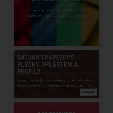
Podívejte se na možné povrchové úpravy
trapézových plechů a jejich barevnosti.
SATJAM TRAPÉZOVÉ
PLECHY, OPLÁŠTĚNÍ A
PROFILY
Trapézové plechy jsou vyráběny z ocelového plechu
žárově pokoveného vrstvou zinku nebo aluzinku.
Zobrazit
Kde nakoupíte