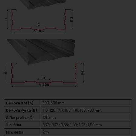
Celková šíře (A)
500, 600 mm
Celková výška (B)
110, 120, 140, 150, 160, 180, 200 mm
Šířka prolisu (C)
120 mm
Tloušťka
0,70; 0,75; 0,88; 1,00; 1,25; 1,50 mm
Min. délka
2 m