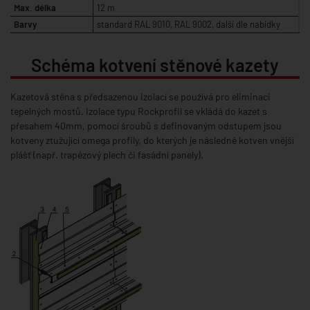
Max. délka
12 m
Barvy
standard RAL 9010, RAL 9002, další dle nabídky
Schéma kotvení stěnové kazety
Kazetová stěna s předsazenou izolací se používá pro eliminaci
tepelných mostů. Izolace typu Rockprofil se vkládá do kazet s
přesahem 40mm, pomocí šroubů s definovaným odstupem jsou
kotveny ztužující omega profily, do kterých je následně kotven vnější
plášť (např. trapézový plech či fasádní panely).