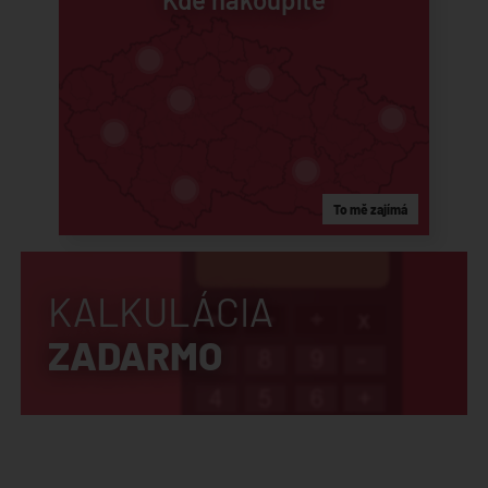
To mě zajímá
KALKULÁCIA
ZADARMO