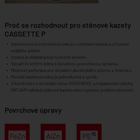
Proč se rozhodnout pro stěnové kazety
CASSETTE P
Samonosný konstrukční prvek pro umístění izolace a uchycení
vnějšího pláště.
Izolace je vkládána bez nutnosti kotvení.
Vytváří líc vnitřní stěny s konečnou povrchovou úpravou.
Možnost perforace pro dosažení akustického útlumu v interiéru.
Montáž kazetové stěny je jednoduchá a rychlá.
V kombinaci s minerální vlnou ROCKWOOL a trapézovými plechy
SATJAM vykazují stěnové kazety velmi vysokou požární odolnost.
Povrchové úpravy
15
FeZn
AlZn
PE