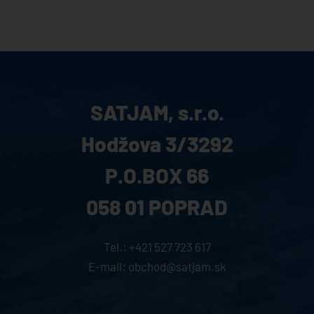
SATJAM, s.r.o.
Hodžova 3/3292
P.O.BOX 66
058 01 POPRAD
Tel.:
+421 527 723 617
E-mail:
obchod@satjam.sk