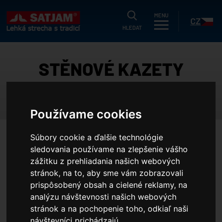
HLEDAT
MENU
CZ
HLEDAT
uálne
STĚNOVÉ KAZETY
g
SATJAM CASSETTE
dukty
SK
Používame cookies
strační záruka
ušetřit?
Súbory cookie a ďalšie technológie
HOME
PRODUKTY
TRAPÉZOVÉ PLECHY, OPLÁŠTĚNÍ, PROFILY
níky
sledovania používame na zlepšenie vášho
STĚNOVÉ KAZETY
zážitku z prehliadania našich webových
í nabídka
stránok, na to, aby sme vám zobrazovali
Stěnové kazety
olečnosti
prispôsobený obsah a cielené reklamy, na
analýzu návštevnosti našich webových
Variabilní systémy kovového opláštění, tvořené stěnovými kazetami
erence
stránok a na pochopenie toho, odkiaľ naši
– jako interiérovým prvkem, a trapézovými plechy, kazetony či
projektantov
návštevníci prichádzajú.
fasádními panely – jako exteriérovými prvky, zaručují rychlou a