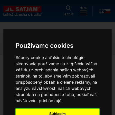
HLEDAT
MENU
CZ
HLEDAT
uálne
KONTAKTUJTE NÁS
g
Používame cookies
dukty
SK
Súbory cookie a ďalšie technológie
strační záruka
sledovania používame na zlepšenie vášho
HOME
KONTAKTY
KONTAKTUJTE NÁS
ušetřit?
zážitku z prehliadania našich webových
stránok, na to, aby sme vám zobrazovali
níky
prispôsobený obsah a cielené reklamy, na
VEDENIE SPOLOČNOSTI
CENTRÁLA
í nabídka
analýzu návštevnosti našich webových
stránok a na pochopenie toho, odkiaľ naši
olečnosti
KONTAKTUJTE NÁS
návštevníci prichádzajú.
erence
Súhlasím
projektantov