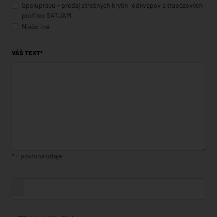
Spoluprácu - predaj strešných krytín, odkvapov a trapézových
profilov SATJAM
Niečo iné
VÁŠ TEXT*
* - povinné údaje