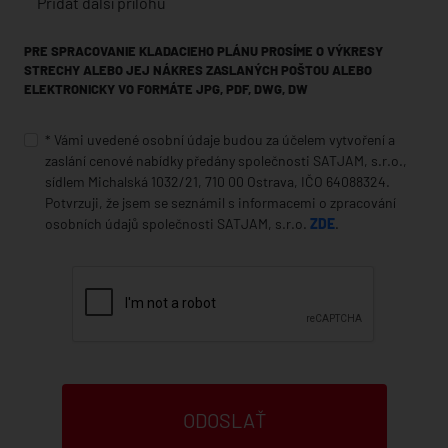
Přidat další přílohu
PRE SPRACOVANIE KLADACIEHO PLÁNU PROSÍME O VÝKRESY
STRECHY ALEBO JEJ NÁKRES ZASLANÝCH POŠTOU ALEBO
ELEKTRONICKY VO FORMÁTE JPG, PDF, DWG, DW
* Vámi uvedené osobní údaje budou za účelem vytvoření a
zaslání cenové nabídky předány společnosti SATJAM, s.r.o.,
sídlem Michalská 1032/21, 710 00 Ostrava, IČO 64088324.
Potvrzuji, že jsem se seznámil s informacemi o zpracování
osobních údajů společnosti SATJAM, s.r.o.
ZDE
.