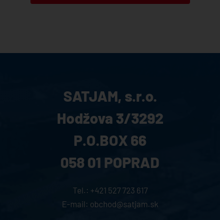
SATJAM, s.r.o.
Hodžova 3/3292
P.O.BOX 66
058 01 POPRAD
Tel.:
+421 527 723 617
E-mail:
obchod@satjam.sk