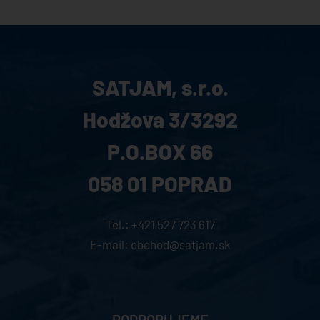
SATJAM, s.r.o.
Hodžova 3/3292
P.O.BOX 66
058 01 POPRAD
Tel.:
+421 527 723 617
E-mail:
obchod@satjam.sk