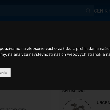
CENÍK
Aktuálne
SATJAM SOLAR
Produkty
Jak ušetřit?
 používame na zlepšenie vášho zážitku z prehliadania naš
amy, na analýzu návštevnosti našich webových stránok a na
Akční nabídka
Reference
enia
Na stiahnutie
SPOJOVACÍ MATER
Webináře
SM-DSS.CWL
Benefit
URČEN
PEZ, TREND,YORK