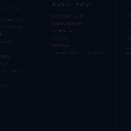
OPLÁŠTĚNÍ, PROFILY
RA - OKAPOVÝ
JAK
CE
TRAPÉZOVÉ PLECHY
IZOLACE IZOPIR
PR
SENDVIČOVÉ PANELY
 SATJAM AURA
NA 
STĚNOVÉ KAZETY
NÍ
PO
KAZETONY
VÝROBKY
KRY
PERFORACE
PO
KONSTRUKČNÍ PROFILY Z, C A SIGMA
TR
TERIÁL
PRVKY
ECT PREMIUM
R
OSVODU