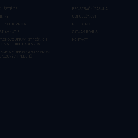
 UŠETŘIT?
REGISTRAČNÍ ZÁRUKA
NNÍKY
O SPOLEČNOSTI
E PROJEKTANTOV
REFERENCE
STIAHNUTIE
SATJAM BONUS
VRCHOVÉ ÚPRAVY STŘEŠNÍCH
KONTAKTY
TIN A JEJICH BAREVNOSTI
VRCHOVÉ ÚPRAVY A BAREVNOSTI
APÉZOVÝCH PLECHŮ