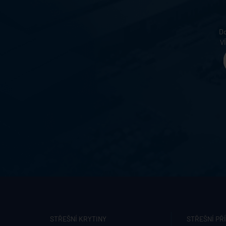
Do
V
STŘEŠNÍ KRYTINY
STŘEŠNÍ PŘ