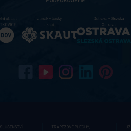
PODPORUJEME
lní oblast
Junák - český
Ostrava - Slezská
ÍTKOVICE
skaut
Ostrava
ÍSLUŠENSTVÍ
TRAPÉZOVÉ PLECHY,
UŽ