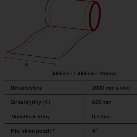
AluFalc® / AluFalc® Stucco
Délka krytiny
2000 mm a více
Šířka krytiny (A)
625 mm
Tloušťka krytiny
0,7 mm
Min. sklon použití*
4°