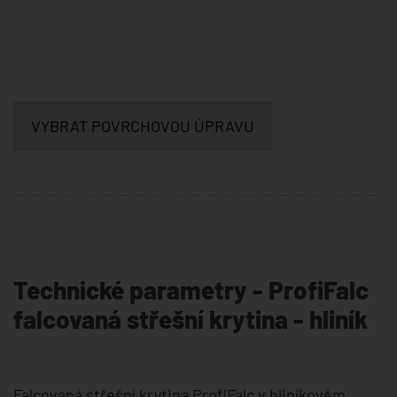
VYBRAT POVRCHOVOU ÚPRAVU
Technické parametry - ProfiFalc
falcovaná střešní krytina - hliník
Falcovaná střešní krytina ProfiFalc v hliníkovém