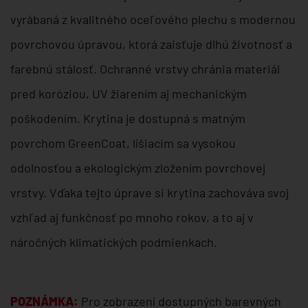
vyrábaná z kvalitného oceľového plechu s modernou
povrchovou úpravou, ktorá zaisťuje dlhú životnosť a
farebnú stálosť. Ochranné vrstvy chránia materiál
pred koróziou, UV žiarením aj mechanickým
poškodením. Krytina je dostupná s matným
povrchom GreenCoat, líšiacim sa vysokou
odolnosťou a ekologickým zložením povrchovej
vrstvy. Vďaka tejto úprave si krytina zachováva svoj
vzhľad aj funkčnosť po mnoho rokov, a to aj v
náročných klimatických podmienkach.
POZNÁMKA:
Pro zobrazení dostupných barevných