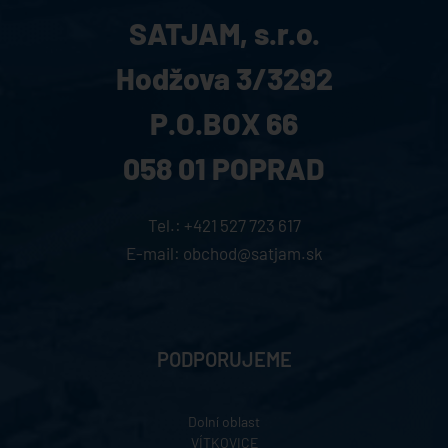
SATJAM, s.r.o.
Hodžova 3/3292
P.O.BOX 66
058 01 POPRAD
Tel.:
+421 527 723 617
E-mail:
obchod@satjam.sk
PODPORUJEME
Dolní oblast
VÍTKOVICE