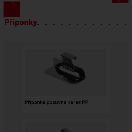
Předchozí
Další
Příponky
Příponka posuvná nerez PP