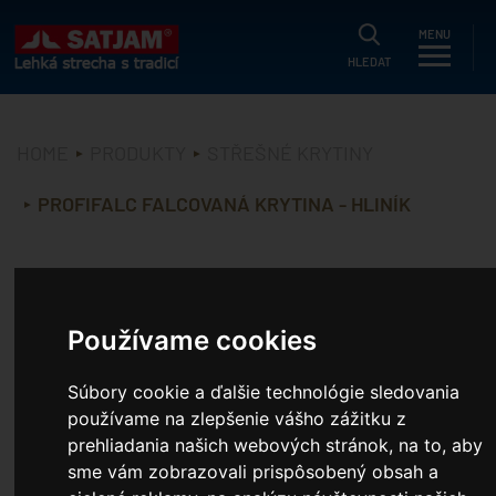
HLEDAT
MENU
HLEDAT
Aktuálne
HOME
PRODUKTY
STŘEŠNÉ KRYTINY
Blog
PROFIFALC FALCOVANÁ KRYTINA - HLINÍK
Produkty
Registrační záruka
ProfiFalc falcovaná
Jak ušetřit?
střešní krytina - hliník
Cenníky
Používame cookies
Akční nabídka
Súbory cookie a ďalšie technológie sledovania
O společnosti
Střešní krytina je dostupná také v provedení -
Ocel
používame na zlepšenie vášho zážitku z
prehliadania našich webových stránok, na to, aby
Reference
sme vám zobrazovali prispôsobený obsah a
Pre projektantov