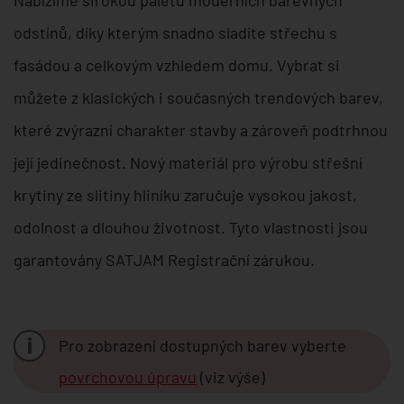
Nabízíme širokou paletu moderních barevných
odstínů, díky kterým snadno sladíte střechu s
fasádou a celkovým vzhledem domu. Vybrat si
můžete z klasických i současných trendových barev,
které zvýrazní charakter stavby a zároveň podtrhnou
její jedinečnost. Nový materiál pro výrobu střešní
krytiny ze slitiny hliníku zaručuje vysokou jakost,
odolnost a dlouhou životnost. Tyto vlastnosti jsou
garantovány SATJAM Registrační zárukou.
i
Pro zobrazení dostupných barev vyberte
povrchovou úpravu
(viz výše)