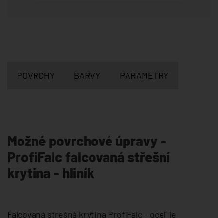
POVRCHY
BARVY
PARAMETRY
Možné povrchové úpravy -
ProfiFalc falcovaná střešní
krytina - hliník
Falcovaná strešná krytina ProfiFalc – oceľ je