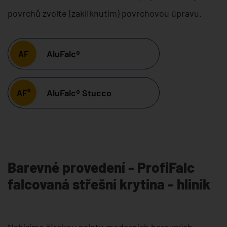
povrchů zvolte (zakliknutím) povrchovou úpravu.
AluFalc®
AF
s
AluFalc® Stucco
AF
Barevné provedení - ProfiFalc
falcovaná střešní krytina - hliník