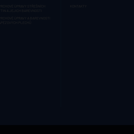
VRCHOVÉ ÚPRAVY STŘEŠNÍCH
KONTAKTY
TIN A JEJICH BAREVNOSTI
VRCHOVÉ ÚPRAVY A BAREVNOSTI
APÉZOVÝCH PLECHŮ