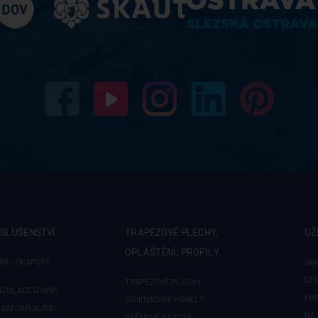
ÍSLUŠENSTVÍ
TRAPÉZOVÉ PLECHY,
UŽ
OPLÁŠTĚNÍ, PROFILY
RA - OKAPOVÝ
JAK
CE
TRAPÉZOVÉ PLECHY
IZOLACE IZOPIR
PR
SENDVIČOVÉ PANELY
 SATJAM AURA
NA 
STĚNOVÉ KAZETY