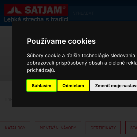
Používame cookies
G
Súbory cookie a ďalšie technológie sledovania
zobrazovali prispôsobený obsah a cielené rekl
prichádzajú.
Súhlasím
Odmietam
Zmeniť moje nastav
HOME
NA STIAHNUTIE
GRAFICKE PODKLADY
KATALOGY
MONTÁŽNÍ NÁVODY
CERTIFIKÁTY
ST