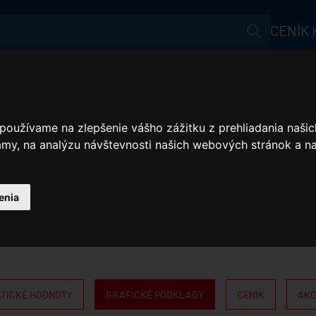
CENÍK
Aktuálne
RAFICKE PODKLA
Produkty
 používame na zlepšenie vášho zážitku z prehliadania naš
Jak ušetřit?
amy, na analýzu návštevnosti našich webových stránok a na
Akční nabídka
Reference
enia
Na stiahnutie
Webináře
Benefit
ATICKÉ HODNOTY
GRAFICKÉ PODKLADY
CENÍK
AKČ