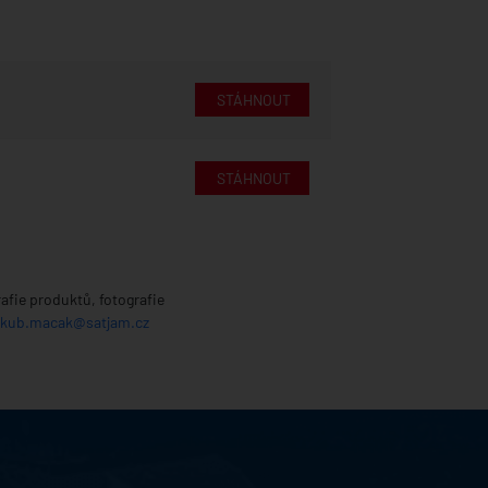
STÁHNOUT
STÁHNOUT
afie produktů, fotografie
akub.macak@satjam.cz