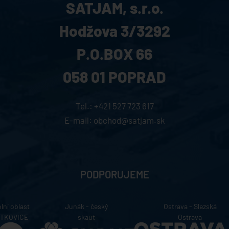
SATJAM, s.r.o.
Hodžova 3/3292
P.O.BOX 66
058 01 POPRAD
Tel.:
+421 527 723 617
E-mail:
obchod@satjam.sk
PODPORUJEME
lní oblast
Junák - český
Ostrava - Slezská
ÍTKOVICE
skaut
Ostrava