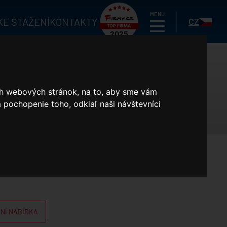
HLEDAT
MENU
KE STAŽENÍ
KONTAKTY
CZ
Blog
DY
Registrační záruka
ich webových stránok, na to, aby sme vám
Cenníky
 pochopenie toho, odkiaľ naši návštevníci
SK
O společnosti
Pre projektantov
Kontakty
Satjam Bonus
NÍ NABÍDKA