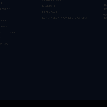
NÍ
PO
KAZETONY
VÝROBKY
KRY
PERFORACE
PO
KONSTRUKČNÍ PROFILY Z, C A SIGMA
TR
TERIÁL
PRVKY
ECT PREMIUM
R
OSVODU