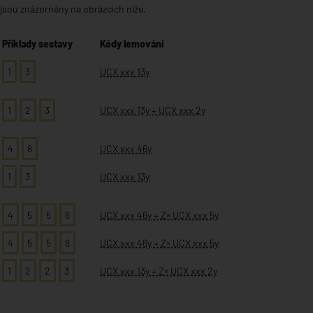
jsou znázorněny na obrázcích níže.
Příklady sestavy
Kódy lemování
1
3
UCX xxx 13y
1
2
3
UCX xxx 13y + UCX xxx 2y
4
6
UCX xxx 46y
1
3
UCX xxx 13y
4
5
5
6
UCX xxx 46y + Z× UCX xxx 5y
4
5
5
6
UCX xxx 46y + Z× UCX xxx 5y
1
2
2
3
UCX xxx 13y + Z× UCX xxx 2y