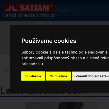
Používame cookies
Súbory cookie a ďalšie technológie sledovania
zobrazovali prispôsobený obsah a cielené rekl
prichádzajú.
HOME
PRODUKTY
KOMPLETNÍ PŘÍSLUŠENSTVÍ STŘECH
DOPLŇ
Súhlasím
Odmietam
Zmeniť moje nastav
Lemování oken
UCX