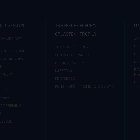
ÍSLUŠENSTVÍ
TRAPÉZOVÉ PLECHY,
UŽ
OPLÁŠTĚNÍ, PROFILY
RA - OKAPOVÝ
JAK
CE
TRAPÉZOVÉ PLECHY
IZOLACE IZOPIR
PR
SENDVIČOVÉ PANELY
 SATJAM AURA
NA 
STĚNOVÉ KAZETY
NÍ
PO
KAZETONY
VÝROBKY
KRY
PERFORACE
PO
KONSTRUKČNÍ PROFILY Z, C A SIGMA
TR
TERIÁL
PRVKY
ECT PREMIUM
R
OSVODU