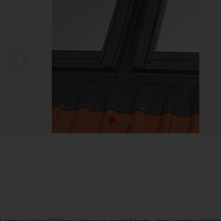
Předchozí
Lemování oken UCX jsou určeny pro montáž sestav oken v nejpopulárněj