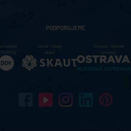
PODPORUJEME
lní oblast
Junák - český
Ostrava - Slezská
ÍTKOVICE
skaut
Ostrava