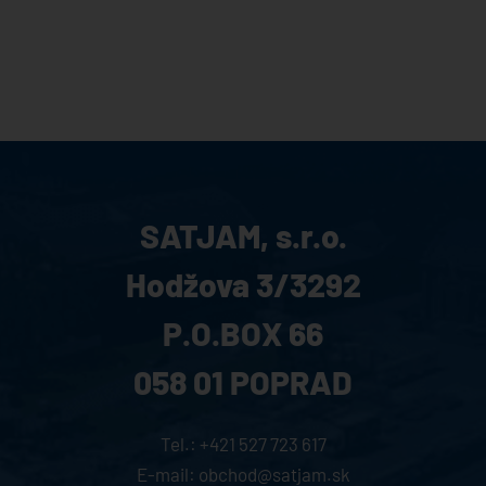
SATJAM, s.r.o.
Hodžova 3/3292
P.O.BOX 66
058 01 POPRAD
Tel.:
+421 527 723 617
E-mail:
obchod@satjam.sk