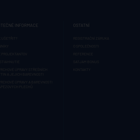
ITEČNÉ INFORMACE
OSTATNÍ
 UŠETŘIT?
REGISTRAČNÍ ZÁRUKA
NNÍKY
O SPOLEČNOSTI
E PROJEKTANTOV
REFERENCE
STIAHNUTIE
SATJAM BONUS
VRCHOVÉ ÚPRAVY STŘEŠNÍCH
KONTAKTY
TIN A JEJICH BAREVNOSTI
VRCHOVÉ ÚPRAVY A BAREVNOSTI
APÉZOVÝCH PLECHŮ