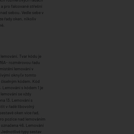
a pro falcované střešní
nad sebou. Vedle sebe v
e řady oken, nikoliv
né.
lemování. Tvar kódu je
 M6A- rozměrovou řadu
umístění lemování v
livými okny (v tomto
no číselným kódem. Kód
 6. Lemování s kódem 1 je
 lemování se vždy
ena 13. Lemování s
tit v řadě libovolný
sestavě oken více řad,
pro pozice nad lemováním
ou označena 46. Lemování
 Jednotlivé typy sestav