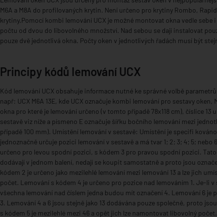
M6A a M8A do profilovaných krytin. Není určeno pro krytiny Rombo, Rapid 
krytiny.Pomocí kombi lemování UCX je možné montovat okna vedle sebe i 
počtu od dvou do libovolného množství. Nad sebou se dají instalovat pouz
pouze dvě jednotlivá okna. Počty oken v jednotlivých řadách musí být stej
Principy kódů lemování UCX
Kód lemování UCX obsahuje informace nutné ke správné volbě parametrů 
např: UCX M6A 13E, kde UCX označuje kombi lemování pro sestavy oken,
okna pro které je lemování určeno (v tomto případě 78x118 cm), číslice 13 
sestavě viz níže a písmeno E označuje šířku bočního lemování mezi jednot
případě 100 mm). Umístění lemování v sestavě: Umístění je specifi ková
jednoznačně určuje pozici lemování v sestavě a má tvar 1; 2; 3; 4; 5; nebo
určeno pro levou spodní pozici, s kódem 3 pro pravou spodní pozici. Tato
dodávají v jednom balení, nedají se koupit samostatně a proto jsou označ
kódem 2 je určeno jako mezilehlé lemování mezi lemování 13 a lze jich umís
počet. Lemování s kódem 4 je určeno pro pozice nad lemováním 1. Je-li v 
všechna lemování nad číslem jedna budou mít označení 4. Lemování 6 je 
3. Lemování 4 a 6 jsou stejně jako 13 dodávána pouze společně, proto js
s kódem 5 je mezilehlé mezi 46 a opět jich lze namontovat libovolný počet.