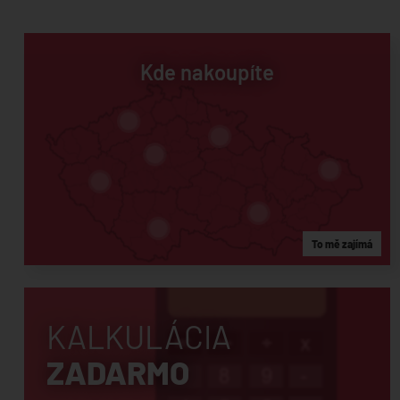
Kde nakoupíte
To mě zajímá
KALKULÁCIA
ZADARMO