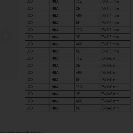
UCX
M6A
13E
78x118 mm
UCX
M6A
2E
78x118 mm
UCX
M6A
46E
78x118 mm
UCX
M6A
5E
78x118 mm
UCX
M6A
13G
78x118 mm
UCX
M6A
2G
78x118 mm
Další
UCX
M6A
46G
78x118 mm
UCX
M6A
5G
78x118 mm
UCX
M8A
13E
78x140 mm
UCX
M8A
2E
78x140 mm
UCX
M8A
46E
78x140 mm
UCX
M8A
5E
78x140 mm
UCX
M8A
13G
78x140 mm
UCX
M8A
2G
78x140 mm
UCX
M8A
46G
78x140 mm
UCX
M8A
5G
78x140 mm
ších rozměrových řadách