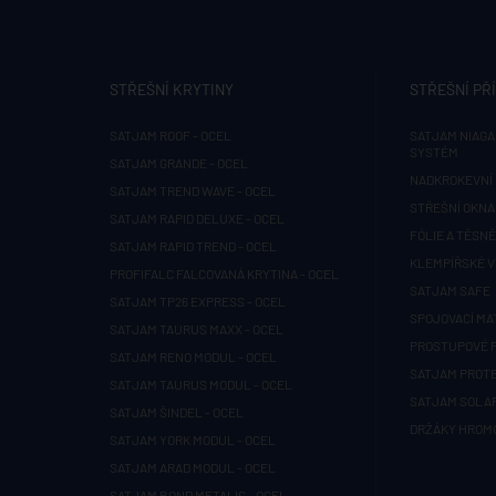
STŘEŠNÍ KRYTINY
STŘEŠNÍ PŘ
SATJAM ROOF - OCEL
SATJAM NIAGA
SYSTÉM
SATJAM GRANDE - OCEL
NADKROKEVNÍ 
SATJAM TREND WAVE - OCEL
STŘEŠNÍ OKNA
SATJAM RAPID DELUXE - OCEL
FÓLIE A TĚSNĚ
SATJAM RAPID TREND - OCEL
KLEMPÍŘSKÉ 
PROFIFALC FALCOVANÁ KRYTINA - OCEL
SATJAM SAFE
SATJAM TP26 EXPRESS - OCEL
SPOJOVACÍ MA
SATJAM TAURUS MAXX - OCEL
PROSTUPOVÉ 
SATJAM RENO MODUL - OCEL
SATJAM PROT
SATJAM TAURUS MODUL - OCEL
SATJAM SOLA
SATJAM ŠINDEL - OCEL
DRŽÁKY HROM
SATJAM YORK MODUL - OCEL
SATJAM ARAD MODUL - OCEL
SATJAM BOND METALIC - OCEL