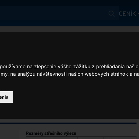
CENÍK
Aktuálne
Lemování oken UCX
Produkty
Jak ušetřit?
 používame na zlepšenie vášho zážitku z prehliadania naš
Akční nabídka
amy, na analýzu návštevnosti našich webových stránok a na
Reference
KY PODLE TYPU
STŘEŠNÍ OKNA SATJAM AURA
LEMOVÁNÍ OKEN U
Na stiahnutie
enia
Webináře
Benefit
Rozměry střešního výlezu